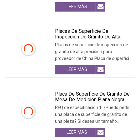
pequeño de menos de 800x800, la
LEER MÁS
entrega se realizará por vía aérea. La
mayoría de las veces el costo exprés
es mayor que el costo del granito. Así
que nosotros
Placas De Superficie De
Inspección De Granito De Alta
Precisión Para Proveedor De
Placas de superficie de inspección de
China
granito de alta precisión para
proveedor de China Placa de superficie
de granito La placa de superficie de
LEER MÁS
granito también se conoce como
plataforma de granito, la placa de
superficie de granito se fabrica de
acuerdo con
Placa De Superficie De Granito De
Mesa De Medición Plana Negra
RFQ de especificación 1. ¿Puedo pedir
una placa de superficie de granito de
una pieza? Si desea un tamaño
pequeño de menos de 800x800, la
LEER MÁS
entrega se realizará por vía aérea. La