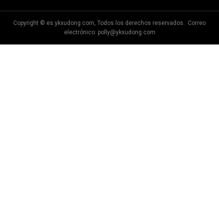
Copyright © es.ykxudong.com, Todos los derechos reservados. Correo
electrónico:
polly@ykxudong.com