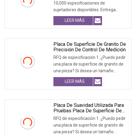
10,000 especificaciones de
sujetadores disponibles. Entrega
rápida, soluciones integrales. La tasa
LEER MÁS
anual de elogios del cliente supera el
98%. Productividad eficiente Soporte
técnico dentro de un
Placa De Superficie De Granito De
Precisión De Control De Medición
RFQ de especificación 1. ¿Puedo pedir
una placa de superficie de granito de
una pieza? Si desea un tamaño
pequeño de menos de 800x800, la
LEER MÁS
entrega se realizará por vía aérea. La
mayoría de las veces el costo exprés
es mayor que el costo del granito. Así
que nosotros
Placa De Suavidad Utilizada Para
Pruebas Placa De Superficie De
Granito Negro
RFQ de especificación 1. ¿Puedo pedir
una placa de superficie de granito de
una pieza? Si desea un tamaño