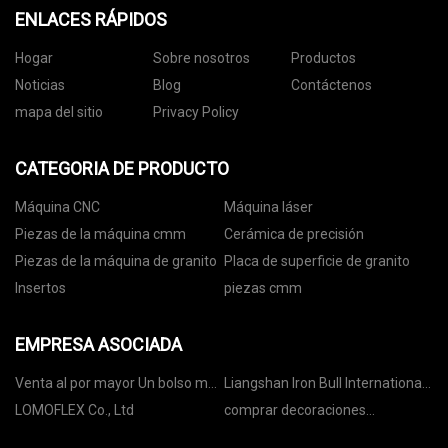
ENLACES RÁPIDOS
Hogar
Sobre nosotros
Productos
Noticias
Blog
Contáctenos
mapa del sitio
Privacy Policy
CATEGORIA DE PRODUCTO
Máquina CNC
Máquina láser
Piezas de la máquina cmm
Cerámica de precisión
Piezas de la máquina de granito
Placa de superficie de granito
Insertos
piezas cmm
EMPRESA ASOCIADA
Venta al por mayor Un bolso más
Liangshan Iron Bull International
fresco suave
Trading Co., Ltd.
LOMOFLEX Co., Ltd
comprar decoraciones
navideñas