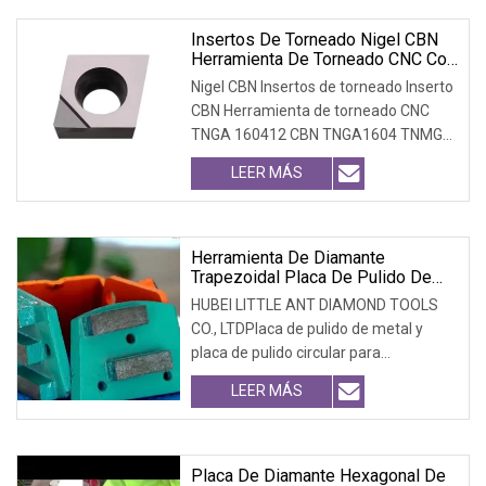
delicada, no
Insertos De Torneado Nigel CBN
Herramienta De Torneado CNC Con
Inserto CBN
Nigel CBN Insertos de torneado Inserto
CBN Herramienta de torneado CNC
TNGA 160412 CBN TNGA1604 TNMG
CBN Inserto de torneado con punta de
LEER MÁS
diamante Cortador de torno CNC
BitTnga1604 Acabado de inserto de
torneado cbn Inserto de CBN sólido
soldado
Herramienta De Diamante
Trapezoidal Placa De Pulido De
Metal Para Piso De Concreto
HUBEI LITTLE ANT DIAMOND TOOLS
CO., LTDPlaca de pulido de metal y
placa de pulido circular para
concretoDetalles del producto: Uso
LEER MÁS
tanto en seco como en húmedo,
trabajo simple, combina con una
máquina pulidora de alta resistencia
Larga vida útil
Placa De Diamante Hexagonal De