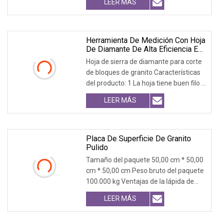
LEER MÁS
entrega se realizará por vía aérea. La
mayoría de las veces el costo exprés
es mayor que el costo del granito. Así
que nosotros
Herramienta De Medición Con Hoja
De Diamante De Alta Eficiencia En
Sierra De Corte Rápido
Hoja de sierra de diamante para corte
de bloques de granito Características
del producto: 1 La hoja tiene buen filo y
alta eficiencia en el proceso de corte,
LEER MÁS
mientras tanto, tiene una larga vida
útil. 2 buen corte
Placa De Superficie De Granito
Pulido
Tamaño del paquete 50,00 cm * 50,00
cm * 50,00 cm Peso bruto del paquete
100.000 kg Ventajas de la lápida de
granito1. Nuestra lápida de granito
LEER MÁS
tiene un color uniforme y un tamaño
de grano de cristal.2. Textura dura,