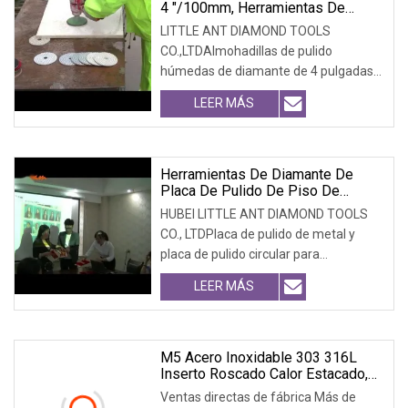
4 "/100mm, Herramientas De
Hardware, Almohadilla De Pulido
LITTLE ANT DIAMOND TOOLS
Para Piedra Blanca
CO.,LTDAlmohadillas de pulido
húmedas de diamante de 4 pulgadas
para mármol de granito con larga vida
LEER MÁS
útilDetalles del producto Investigamos
y producimos almohadillas
profesionales que se adaptan a
piedras especiales
Herramientas De Diamante De
Placa De Pulido De Piso De
Hormigón Trapezoidal Con 2
HUBEI LITTLE ANT DIAMOND TOOLS
Ajustes Y 3 Agujeros
CO., LTDPlaca de pulido de metal y
placa de pulido circular para
concretoDetalles del producto: Uso
LEER MÁS
tanto en seco como en húmedo,
trabajo simple, combina con una
máquina pulidora de alta resistencia
Larga vida útil
M5 Acero Inoxidable 303 316L
Inserto Roscado Calor Estacado,
Inserciones De Latón Para
Ventas directas de fábrica Más de
Inyección De Plástico