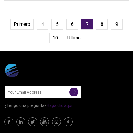
mayoría de las veces el costo exprés
es mayor que el costo del granito. Así
que nosotros
Primero
4
5
6
7
8
9
10
Último
¿Tengo una pregunta?
Haga clic aquí