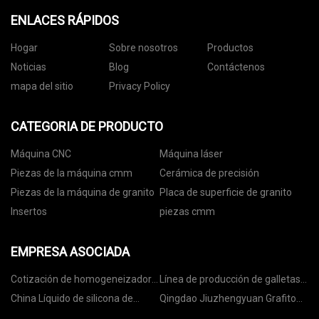
ENLACES RÁPIDOS
Hogar
Sobre nosotros
Productos
Noticias
Blog
Contáctenos
mapa del sitio
Privacy Policy
CATEGORIA DE PRODUCTO
Máquina CNC
Máquina láser
Piezas de la máquina cmm
Cerámica de precisión
Piezas de la máquina de granito
Placa de superficie de granito
Insertos
piezas cmm
EMPRESA ASOCIADA
Cotización de homogeneizador
Línea de producción de galletas
de alta velocidad
en stock
China Líquido de silicona de
Qingdao Jiuzhengyuan Grafito
moho de goma
Tecnología Co., Limitado